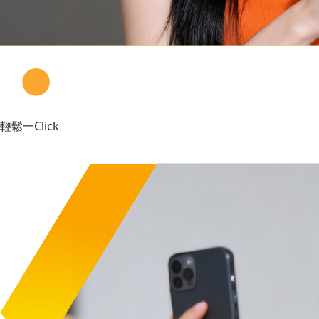
輕鬆一Click
繁瑣事情瞬間辦妥