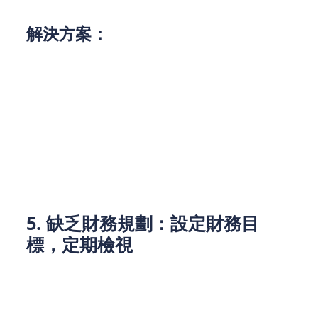
何在高壓環境下規劃未來置業成為一大挑戰。
解決方案：
設定實際目標：
可以根據自身的財務情況，選擇
較小的單位或其他地區的樓盤作為起步。
長期儲蓄：
定期儲蓄，利用較低利率的業主貸款
計劃作為購房首期的積累。
探索政府方案：
了解各類政府置業資助計劃，選
擇合適的貸款方案，降低購房門檻。
5. 缺乏財務規劃：設定財務目
標，定期檢視
對於很多年輕人來說，缺乏長期的財務規劃使得他們
在面對未來的不確定性時，缺乏應對能力。沒有清晰
的財務規劃，容易導致負債累積。