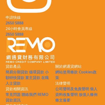
申請快線
2650 5888
24小時會員專線
2650 5888
貸款產品
關於網通貸網站
簡易分期貸款
循環貸款
小
網站使用條款
Cookies政
額特快貸款
業主貸款
在職
策
人士貸款
法律聲明
貸款相關資訊
公司聲明及免責聲明
個人
常見問題
聯絡我們
REMO
資料收集聲明
放債人條例
貸款資訊
條文撮要