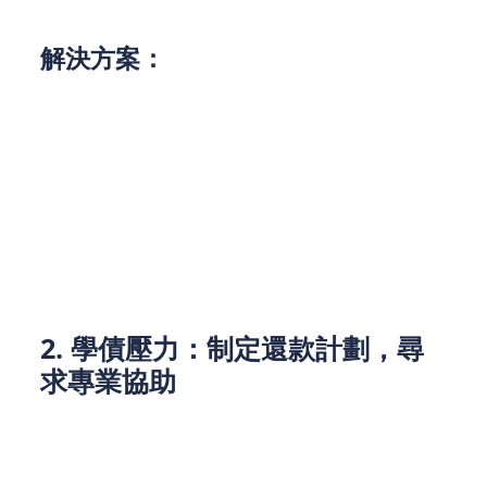
但由於物價上漲，財務狀況依舊捉襟見肘。
解決方案：
精明消費：
比較不同商店的價格，選擇優惠活
動，善用折扣和優惠券來減少開支。
開源節流：
除了正職工作，還可以考慮兼職或自
由職業，增加額外收入。
制定預算： 使用貸款app或記帳工具，控制每月
開支，並定期檢視支出模式，合理分配資金。
2. 學債壓力：制定還款計劃，尋
求專業協助
許多Z世代背負著沈重的學債，這些債務往往需要長
時間才能還清，並可能影響未來的信用評分和財務自
由。