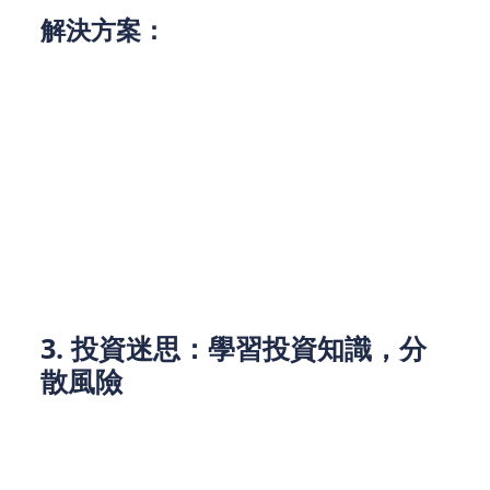
解決方案：
了解還款條款：
仔細查閱學債的相關資料，了解
利率、還款期限等細節。
制定還款計劃：
根據自身的收入狀況，設計可行
的還款方案，避免錯過繳款期限，保持良好的信
用記錄。
尋求協助：
如有困難，與財務公司或專業顧問合
作，尋求適合的還款計劃和策略。
3. 投資迷思：學習投資知識，分
散風險
對於很多Z世代來說，投資仍然是一個陌生且充滿挑
戰的領域。大多數人缺乏經驗，容易因為無知而做出
錯誤的投資決策。