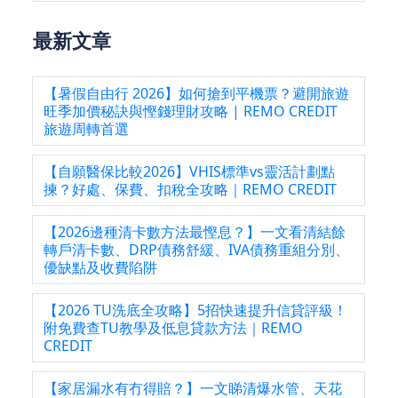
最新文章
【暑假自由行 2026】如何搶到平機票？避開旅遊
旺季加價秘訣與慳錢理財攻略 | REMO CREDIT
旅遊周轉首選
【自願醫保比較2026】VHIS標準vs靈活計劃點
揀？好處、保費、扣稅全攻略｜REMO CREDIT
【2026邊種清卡數方法最慳息？】一文看清結餘
轉戶清卡數、DRP債務舒緩、IVA債務重組分別、
優缺點及收費陷阱
【2026 TU洗底全攻略】5招快速提升信貸評級！
附免費查TU教學及低息貸款方法｜REMO
CREDIT
【家居漏水有冇得賠？】一文睇清爆水管、天花