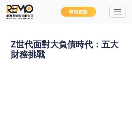
申請貸款
Z世代面對大負債時代：五大
財務挑戰
在香港，隨著生活成本飆升、社會經濟的不確定性增
加，Z世代的年輕人正面臨著前所未有的財務壓力。
無論是如何管理個人財務、應對業主貸款壓力，還是
如何利用網上貸款解決短期資金困難，Z世代都必須
學會面對這些挑戰。特別是隨著各種私人貸款和網貸
平臺的興起，年輕人如何選擇合適的借錢工具，避免
陷入負債的漩渦，成為當前的重大課題。面對這些財
務難題，Z世代能否突破困境，實現財務自由，將在
很大程度上影響他們的未來。