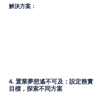
解決方案：
學習基礎投資知識：
閱讀投資書籍或參加講座，
了解股票、債券、基金等金融工具的基本知識及
其風險。
分散風險：
不要將所有的資金投入單一的投資項
目，應該根據風險承受能力進行分散投資。
尋求專業建議：
如果對投資知識感到迷茫，可以
考慮尋求理財顧問的幫助，制定適合自己的投資
計劃。
4. 置業夢想遙不可及：設定務實
目標，探索不同方案
香港高企的樓價使得Z世代的置業夢想看似難以實
現。隨著政府的購樓補貼政策及市場變動，年輕人如