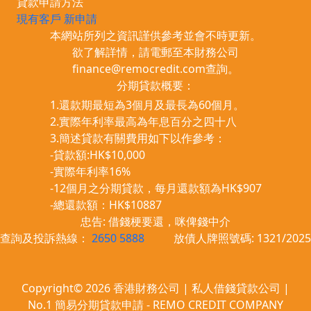
貸款申請方法
現有客戶
新申請
本網站所列之資訊謹供參考並會不時更新。
欲了解詳情，請電郵至本財務公司
finance@remocredit.com
查詢。
分期貸款概要：
1.還款期最短為3個月及最長為60個月。
2.實際年利率最高為年息百分之四十八
3.簡述貸款有關費用如下以作參考：
-貸款額:HK$10,000
-實際年利率16%
-12個月之分期貸款，每月還款額為HK$907
-總還款額：HK$10887
忠告: 借錢梗要還，咪俾錢中介
查詢及投訴熱線：
2650 5888
放債人牌照號碼: 1321/2025
Copyright© 2026 香港財務公司 | 私人借錢貸款公司 |
No.1 簡易分期貸款申請 - REMO CREDIT COMPANY