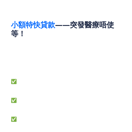
小額特快貸款
——突發醫療唔使
等！
當獸醫話要即做$15,000手術，你仲想捱夜撲現金？
REMO CREDIT小額特快貸款方案針對香港人急錢需
求：
✅ 免抵押
→ 唔使樓契，全程加密認證
✅ 極速過數
→ 由申請到收款快過送寵物去急症
✅ 還款期自由揀
→ 靈活還款期，無隱藏收費