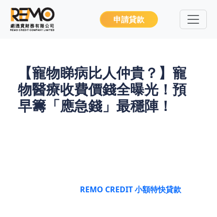
申請貸款
【寵物睇病比人仲貴？】寵
物醫療收費價錢全曝光！預
早籌「應急錢」最穩陣！
貓狗突然嘔吐、跛腳衝急症，埋單竟夠買幾部手機？
2025年香港寵物醫療通脹按年飆升18%，一次腸梗阻
手術隨時破萬！養寵物係一世承諾，但突發醫療帳單
唔使驚到失眠——
REMO CREDIT 小額特快貸款
，零
隱藏收費，等你可以專心養寵物！