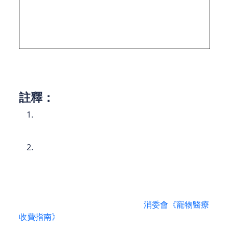
$1,500
腫瘤化療
國際獸醫期刊
$2,800↑
–
+35%
（單次）
2025價格指南
$4,500
*以上費用僅供參考
註釋：
夜間急診診金可高達$1,000，專科診金$1,000起
跳；
絕育手術價差大：公犬/貓較低（$750起），母
犬/貓及高風險品種（如法鬥）可達$2,000；
價格透明化陷阱：同一血常規檢查，不同診所價差達
150%！例如九龍區診所平均收費$1,200，新界區部
分診所僅$600，建議就診前先查閱
消委會《寵物醫療
收費指南》
比價。