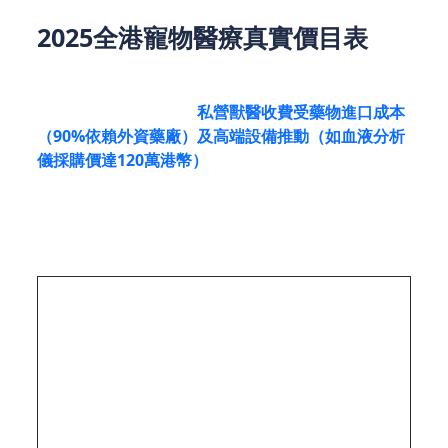
2025全港寵物醫療真實價目表
香港無公營動物診所，
私營獸醫收費受藥物進口成本
（90%依賴外資藥廠）及高端設備推動（如血液分析
儀採購價達120萬港幣）
。以下數據綜合自3間大型連
鎖動物診所2025年公開價目，經計算平均值及波動範
圍（單位：港幣）：
價格波
按年
醫療項目
平均收費
數據來源佐證
動範圍
升幅
Bowtie醫療報
$250–
告、
普通科診金
$480
+55%
$1,000¹
OneDegree理
賠數據