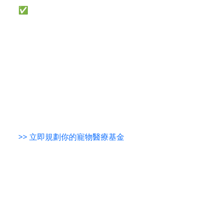
✅ 假日颱風照批
→ 早晨，深夜都可以申請
養寵物如同家人，但醫療通脹下單靠儲蓄難抗突發危
機。與其等到急症劏戶口，不如預早了解周轉方案！
REMO CREDIT 提供小額特快貸款
，守護寵物健康唔
使妥協。
>> 立即規劃你的寵物醫療基金
（合資格申請人需持有香港身份證及電話號碼）
本財務公司所提供的所有資料，僅供一般參考之用，
並不構成任何法律、財務或專業建議。在作出任何貸
款或財務決定前，閣下應自行尋求獨立的法律、財務