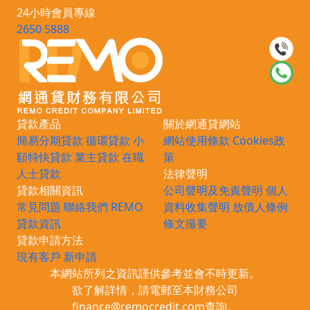
24小時會員專線
2650 5888
貸款產品
關於網通貸網站
簡易分期貸款
循環貸款
小
網站使用條款
Cookies政
額特快貸款
業主貸款
在職
策
人士貸款
法律聲明
貸款相關資訊
公司聲明及免責聲明
個人
常見問題
聯絡我們
REMO
資料收集聲明
放債人條例
貸款資訊
條文撮要
貸款申請方法
現有客戶
新申請
本網站所列之資訊謹供參考並會不時更新。
欲了解詳情，請電郵至本財務公司
finance@remocredit.com
查詢。