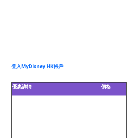
踏入派對季節，一齊投入樂園20周年慶典加上萬聖節
與聖誕節的雙重派對氣氛！立即購票，即可於2025年
9月5日到12月17日任選2天入園，同時送你餐飲購物
券，盡情一玩再玩！
登入MyDisney HK帳戶
購買此優惠門票，
即享總值
港幣$100購物餐飲折扣優惠券
！
優惠詳情
價格
2次入園門票：
於2025年9月5日至2025年12月17日
標準門票
期間任何2天進入樂園#
港幣$ 879