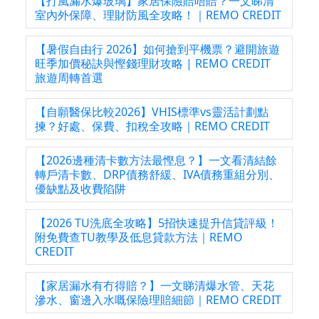
【打風漏水爆玻璃】家居保險賠唔賠？一文睇清
室內外保障、理財防風全攻略！｜REMO CREDIT
【暑假自由行 2026】如何搶到平機票？避開旅遊
旺季加價秘訣與慳錢理財攻略 | REMO CREDIT
旅遊周轉首選
【自願醫保比較2026】VHIS標準vs靈活計劃點
揀？好處、保費、扣稅全攻略｜REMO CREDIT
【2026邊種清卡數方法最慳息？】一文看清結餘
轉戶清卡數、DRP債務舒緩、IVA債務重組分別、
優缺點及收費陷阱
【2026 TU洗底全攻略】5招快速提升信貸評級！
附免費查TU教學及低息貸款方法｜REMO
CREDIT
【家居漏水有冇得賠？】一文睇清爆水管、天花
滲水、窗邊入水嘅保險理賠細節｜REMO CREDIT