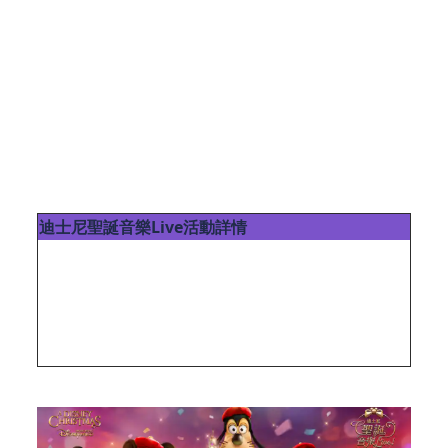
動水柱與絢爛煙火的交織之下，多位歌手將獻唱多首
節日樂曲，與觀眾共度難忘時刻。演出嘉賓陣容包括
人氣歌手馮允謙、周殷廷與許廷鏗，他們更將與香港
兒童合唱團携手合唱經典聖誕歌曲。
馮允謙將於11月
22日至23日亮相，周殷廷於11月29日至30日演出，
而許廷鏗則定於12月6日至7日登場
。
(表演之嘉賓、內容及其他安排可能有所更改而不作事
先通知。）
迪士尼聖誕音樂Live活動詳情
時間
2025年11月22日-12月07日 19:30 - 20:30
地點
香港迪士尼樂園
地址
香港大嶼山竹篙灣