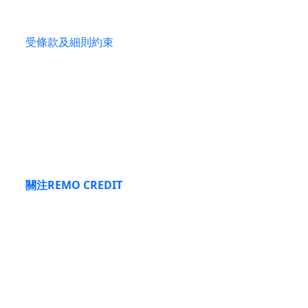
極光糖果屋（位於魔雪奇緣世界內）
受條款及細則約束
#系統將根據購買優惠門票時選擇的入園日期，自動
預約優惠門票的首次入園預約。合資格賓客須在第二
次到訪樂園前以優惠門票進行其第二次入園預約。
關注REMO CREDIT
了解更多最新資訊吧~
本財務公司所提供的所有資料，僅供一般參考之用，
並不構成任何法律、財務或專業建議。在作出任何貸
款或財務決定前，閣下應自行尋求獨立的法律、財務
或專業意見。