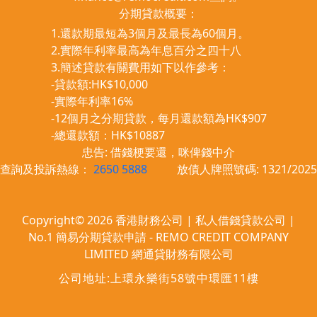
分期貸款概要：
1.還款期最短為3個月及最長為60個月。
2.實際年利率最高為年息百分之四十八
3.簡述貸款有關費用如下以作參考：
-貸款額:HK$10,000
-實際年利率16%
-12個月之分期貸款，每月還款額為HK$907
-總還款額：HK$10887
忠告: 借錢梗要還，咪俾錢中介
查詢及投訴熱線：
2650 5888
放債人牌照號碼: 1321/2025
Copyright© 2026 香港財務公司 | 私人借錢貸款公司 |
No.1 簡易分期貸款申請 - REMO CREDIT COMPANY
LIMITED 網通貸財務有限公司
公司地址:上環永樂街58號中環匯11樓