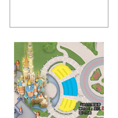
VIP座位區通行證1張*
港幣
- 持證者可於已選擇日期當天進入「迪士尼聖
$ 349
誕音樂Live!」VIP座位區之指定區域1次