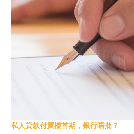
私人貸款付買樓首期，銀行唔批？