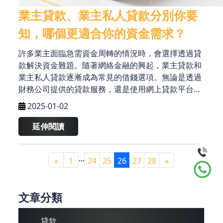
業主貸款、業主私人貸款分別你要
知，哪個更適合你的資金需求？
許多業主面臨急需資金周轉的情況時，會選擇透過貸
款解決資金難題。隨著網絡金融的興起，業主貸款和
業主私人貸款逐漸成為常見的借錢選項。無論是透過
財務公司提供的貸款服務，還是使用網上貸款平台、
貸款 app 提交申請，這些借錢方式都能迅速幫助借款
2025-01-02
人解決資金周轉問題。但兩者之間的差異、優勢及適
用情況，很多人可能並不清楚。本文將深入探討業主
延伸閱讀
貸款與業主私人貸款的區別，幫助您選擇最合適的信
貸方案。
...
«
1
24
25
26
27
28
»
文章分類
貸款