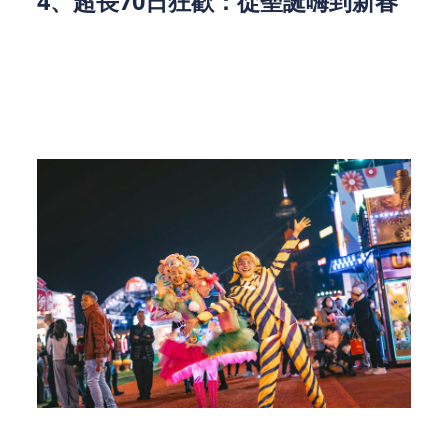
4、超長70日狂歡：從聖誕嗨到新春
本次嘉年華從2025年12月22日一直持續到2026年3月
1日（2026年1月9日及1月16日不對外開放），橫跨
聖誕、元旦、農歷新年多個重要節日。無論是聖誕倒
數、跨年派對，還是新春休閑出遊，這裏都是你的不
二之選，70天足夠讓你刷遍所有項目！