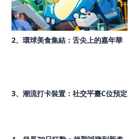
2、環球美食集結：舌尖上的嘉年華
玩累了就來美食區補充能量！這裏匯聚了多國風味小
食，日式章魚燒外酥裏嫩，美式炸雞外皮香脆多汁，
還有香港人最愛的港式咖喱魚蛋、雞蛋仔，每一口都
是幸福感。逛吃逛吃的同時，別忘了搭配一杯熱飲，
在微涼的冬日裏暖身又暖心。
3、潮流打卡裝置：社交平臺C位預定
聖誕跨年怎麽能少了美照？嘉年華內特設多個主題打
卡點，巨型聖誕聖誕樹搭配閃爍燈光，光影藝術走廊
隨腳步變換色彩，還有充滿新年氛圍的裝飾布景，隨
手一拍都是氛圍感大片！