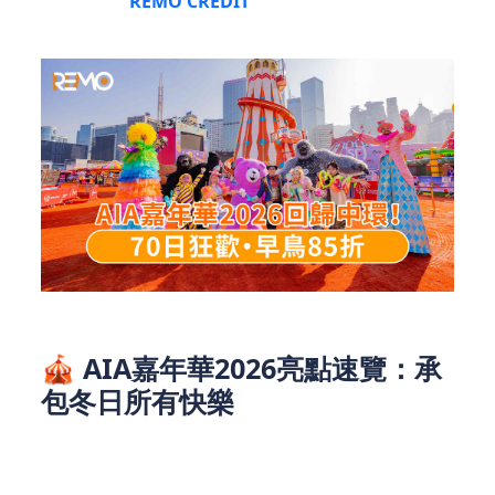
限時開搶，
REMO CREDIT
為大家準備好這份超全攻
略，趕緊碼住！
🎪 AIA嘉年華2026亮點速覽：承
包冬日所有快樂
作為香港冬日的經典傳統節目，AIA嘉年華每次回歸
都能引爆期待。今年不僅延續了高人氣項目，更帶來
全新體驗，無論是親子家庭、情侶約會還是朋友聚