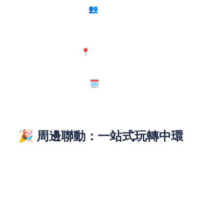
適合所有年齡層👥：無論是情侶尋求刺激、一家
大細親子樂，還是一班朋友 gathering，這裡都
有適合的遊戲與設施。
地理位置優越📍：位於市中心的中環海濱，交通
四通八達，輕鬆到達。
長達70日玩樂期🗓️：不用擔心擠在一天，可以自
由選擇人流較少的時間入場，體驗更佳。
🎉 周邊聯動：一站式玩轉中環
遊玩嘉年華之余，還可以聯動中環周邊景點，打造一
站式遊玩路線。結束嘉年華的行程後，可前往中環商
圈逛街購物，或到蘭桂坊小酌一杯，感受香港的多元
魅力。如果是家庭出遊，還能帶孩子去香港動植物公
園，度過充實的一天。