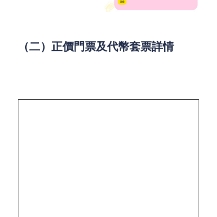
（二）正價門票及代幣套票詳情
如果錯過早鳥優惠，也可以選擇正價門票入場，同時
根據遊玩需求搭配合適的代幣套票，更劃算地暢玩各
項設施。具體票價如下：
門票/代
正價（港
詳細權益
幣種類
幣）
成人門票
$150
包括一人入場及10個代幣
小童門票
$100
包括一人入場及7個代幣
20個代幣
適用於機動遊戲、攤位遊戲及餐
$180
套票
飲，不包括入場
50個代幣
適用於機動遊戲、攤位遊戲及餐
$450