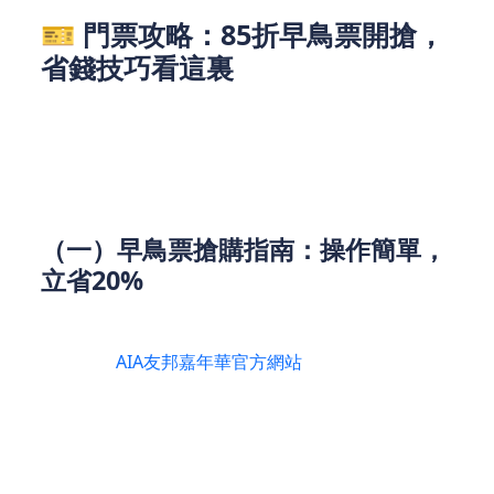
🎫 門票攻略：85折早鳥票開搶，
省錢技巧看這裏
想要暢玩嘉年華，門票優惠必須抓牢！官方現已推出
限時會員預售活動，85折早鳥優惠誠意滿滿，只需簡
單一步就能以優惠價搶飛。
（一）早鳥票搶購指南：操作簡單，
立省20%
▶【85折早鳥優惠搶飛步驟】
前往
AIA友邦嘉年華官方網站
。
輸入您的姓名、電郵地址及電話號碼進行訂閱。
成功後，您將收到專屬優惠電郵，即可以85折優
惠價搶購門票！