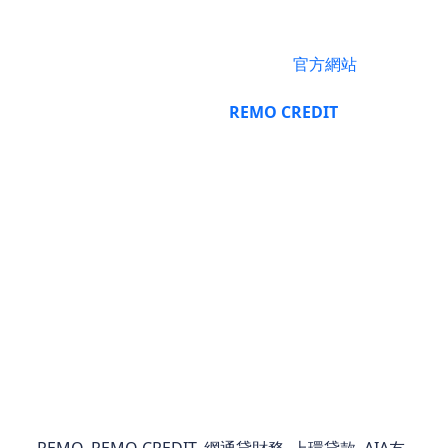
AIA嘉年華2026的冬日狂歡已經進入倒計時，85折早
鳥門票限時開搶，趕緊按照攻略訂閱
官方網站
鎖定優
惠！這個聖誕跨年，帶上家人朋友，一起來中環海濱
開啟歡樂之旅吧！
記得分享
REMO CREDIT
這篇攻略
給身邊的小夥伴，一起組隊去狂歡～
本文圖片來源：AIA友邦嘉年華
本財務公司所提供的所有資料，僅供一般參考之用，
並不構成任何法律、財務或專業建議。在作出任何貸
款或財務決定前，閣下應自行尋求獨立的法律、財務
或專業意見。
REMO, REMO CREDIT, 網通貸財務, 上環貸款, AIA友