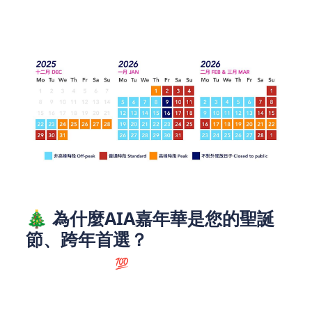
上11時，非高峰時段為中午12時至晚上10時，大家可
以根據自身情況選擇。
🎄 為什麼AIA嘉年華是您的聖誕
節、跨年首選？
節日氣氛滿分💯：在維港璀璨夜景的襯托下，嘉
年華的燈光與裝飾營造出濃厚的節日氛圍，無論
是聖誕約會還是跨年倒數，都浪漫又難忘。