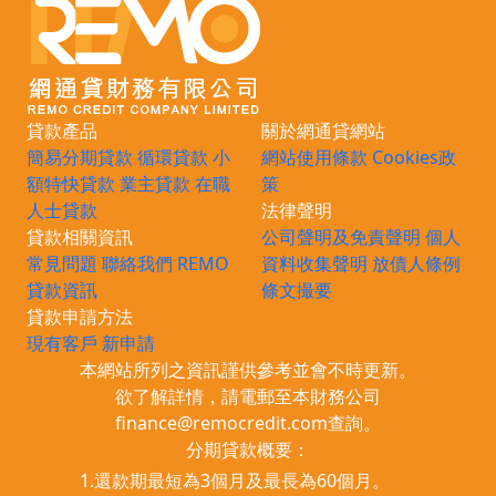
貸款產品
關於網通貸網站
簡易分期貸款
循環貸款
小
網站使用條款
Cookies政
額特快貸款
業主貸款
在職
策
人士貸款
法律聲明
貸款相關資訊
公司聲明及免責聲明
個人
常見問題
聯絡我們
REMO
資料收集聲明
放債人條例
貸款資訊
條文撮要
貸款申請方法
現有客戶
新申請
本網站所列之資訊謹供參考並會不時更新。
欲了解詳情，請電郵至本財務公司
finance@remocredit.com
查詢。
分期貸款概要：
1.還款期最短為3個月及最長為60個月。