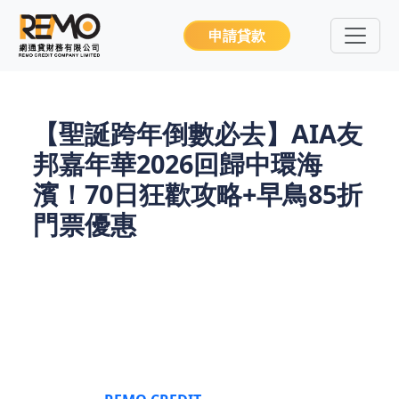
申請貸款
【聖誕跨年倒數必去】AIA友
邦嘉年華2026回歸中環海
濱！70日狂歡攻略+早鳥85折
門票優惠
聖誕燈飾亮起，跨年倒數進入倒計時，香港人的冬日
快樂終於回歸！備受喜愛的AIA友邦嘉年華2025將於
12月22日重磅登陸中環海濱活動空間，一連70日承包
你的聖誕、跨年乃至新春歡樂時光。
刺激機動遊戲、
治愈美食、網紅打卡點樣樣齊全，更有85折早鳥門票