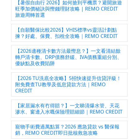
【暑假自由行 2026】如何搶到平機票？避開旅遊
旺季加價秘訣與慳錢理財攻略 | REMO CREDIT
旅遊周轉首選
【自願醫保比較2026】VHIS標準vs靈活計劃點
揀？好處、保費、扣稅全攻略｜REMO CREDIT
【2026邊種清卡數方法最慳息？】一文看清結餘
轉戶清卡數、DRP債務舒緩、IVA債務重組分別、
優缺點及收費陷阱
【2026 TU洗底全攻略】5招快速提升信貸評級！
附免費查TU教學及低息貸款方法｜REMO
CREDIT
【家居漏水有冇得賠？】一文睇清爆水管、天花
滲水、窗邊入水嘅保險理賠細節｜REMO CREDIT
寵物手術費過萬點算？2026 應急貸款 vs 醫保報
銷，REMO CREDIT即日批核救急攻略