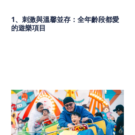
會，都能找到專屬樂趣。
1、刺激與溫馨並存：全年齡段都愛
的遊樂項目
喜歡挑戰腎上腺素？「急降跳樓機」「極限混音」等
刺激機動遊戲等你來戰，高空俯沖與速度激情的碰
撞，絕對是釋放壓力的最佳選擇。帶娃出行也無需擔
心，「蟲蟲過山車」「星空滑翔傘」等溫和項目安全
又有趣，30+經典攤位遊戲更是親子互動的好機會，
成功闖關就能贏取過百萬只包含多款人氣角色的玩
具，小朋友絕對玩到不想走。