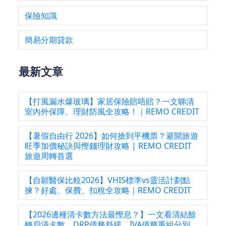
保險知識
簡易分期貸款
最新文章
【打風漏水爆玻璃】家居保險賠唔賠？一文睇清
室內外保障、理財防風全攻略！｜REMO CREDIT
【暑假自由行 2026】如何搶到平機票？避開旅遊
旺季加價秘訣與慳錢理財攻略 | REMO CREDIT
旅遊周轉首選
【自願醫保比較2026】VHIS標準vs靈活計劃點
揀？好處、保費、扣稅全攻略｜REMO CREDIT
【2026邊種清卡數方法最慳息？】一文看清結餘
轉戶清卡數、DRP債務舒緩、IVA債務重組分別、