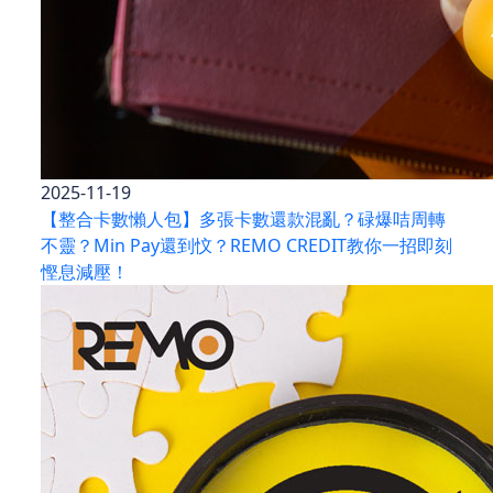
2025-11-19
【整合卡數懶人包】多張卡數還款混亂？碌爆咭周轉
不靈？Min Pay還到忟？REMO CREDIT教你一招即刻
慳息減壓！