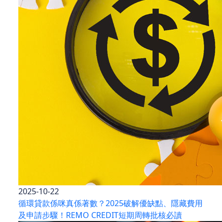
2025-10-22
循環貸款係咪真係著數？2025破解優缺點、隱藏費用
及申請步驟！REMO CREDIT短期周轉批核必讀