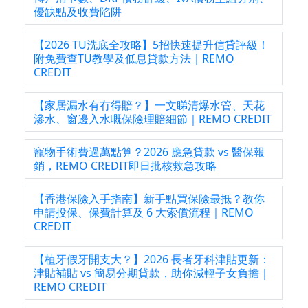
優缺點及收費陷阱
【2026 TU洗底全攻略】5招快速提升信貸評級！
附免費查TU教學及低息貸款方法｜REMO
CREDIT
【家居漏水有冇得賠？】一文睇清爆水管、天花
滲水、窗邊入水嘅保險理賠細節｜REMO CREDIT
寵物手術費過萬點算？2026 應急貸款 vs 醫保報
銷，REMO CREDIT即日批核救急攻略
【香港保險入手指南】新手點買保險最抵？教你
申請投保、保費計算及 6 大索償流程｜REMO
CREDIT
【植牙假牙開支大？】2026 長者牙科津貼更新：
津貼補貼 vs 簡易分期貸款，助你減輕子女負擔｜
REMO CREDIT