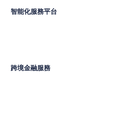
智能化服務平台
線上預審系統，30分鐘左右初步評估
電子簽約與進度追蹤功能
智能還款計算器與財務規劃工具
跨境金融服務
內地與香港的資產聯動規劃
收入證明處理專業經驗
大灣區置業的融資方案設計
在香港這個充滿機遇的房地產市場，明智的按揭選擇