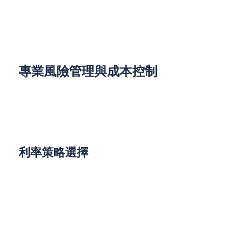
專屬客戶經理全程跟進
電子化文件提交與進度查詢
專業風險管理與成本控制
資深置業者都明白，成功的按揭不僅在於獲得貸款，
更在於長期的財務健康。REMO CREDIT的專家團隊
特別提醒注意以下關鍵點：
利率策略選擇
固定利率：提供短期內的利率顯示作為保障，適
合追求穩定性的保守型投資者
浮動利率：在降息周期中可能更具優勢
混合方案：前固定後浮動的組合策略，平衡風險