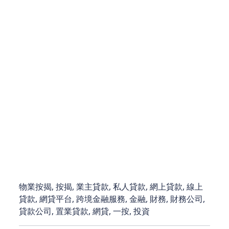
可以讓物業投資事半功倍。REMO CREDIT建議每位
置業者：
提前3-6個月開始財務規劃
善用專業機構的免費預審服務
建立長期的財富管理夥伴關係
我們的專業團隊隨時準備為您提供最優質的顧問服
務，從初步評估到最終放款，全程陪伴您的置業旅
程。立即預約REMO CREDIT的資深顧問，讓我們幫
助您以最專業的方式實現物業夢想，創造持久財富價
值。
物業按揭, 按揭, 業主貸款, 私人貸款, 網上貸款, 線上
貸款, 網貸平台, 跨境金融服務, 金融, 財務, 財務公司,
貸款公司, 置業貸款, 網貸, 一按, 投資