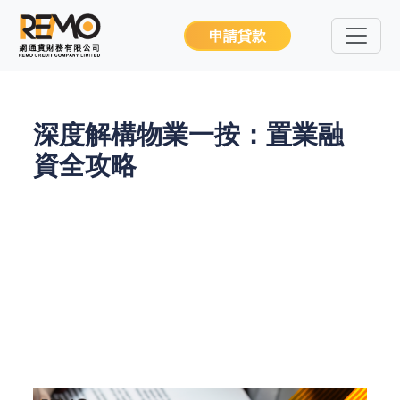
申請貸款
深度解構物業一按：置業融
資全攻略
在香港這個國際金融中心，物業置業不僅是安居樂業
的基礎，更是財富增值的重要途徑。隨著樓市持續活
躍，無論是首次置業者還是資深投資者，都需要深入
了解物業一按的專業知識。本文將為您全面解析物業
一按的核心概念、申請策略及風險管理，並介紹如何
透過專業金融機構的服務，實現最優化的置業融資方
案。