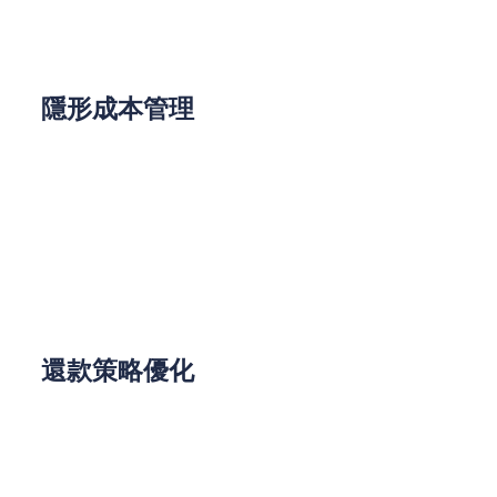
與收益
隱形成本管理
專業的財務規劃應全面考量各項附帶成本：
物業估值費用
法律手續及登記費用
按揭保險成本（適用於高成數按揭）
還款策略優化
等額本息：每月還款額固定，方便現金流管理
等額本金：總利息支出較少，適合收入增長預期
明確的客戶