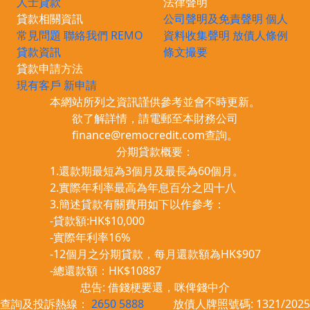
人士貸款
法律聲明
貸款相關資訊
公司聲明及免責聲明
個人
常見問題
聯絡我們
REMO
資料收集聲明
放債人條例
貸款資訊
條文撮要
貸款申請方法
現有客戶
新申請
本網站所列之資訊謹供參考並會不時更新。
欲了解詳情，請電郵至本財務公司
finance@remocredit.com
查詢。
分期貸款概要：
1.還款期最短為3個月及最長為60個月。
2.實際年利率最高為年息百分之四十八
3.簡述貸款有關費用如下以作參考：
-貸款額:HK$10,000
-實際年利率16%
-12個月之分期貸款，每月還款額為HK$907
-總還款額：HK$10887
忠告: 借錢梗要還，咪俾錢中介
查詢及投訴熱線：
2650 5888
放債人牌照號碼: 1321/2025