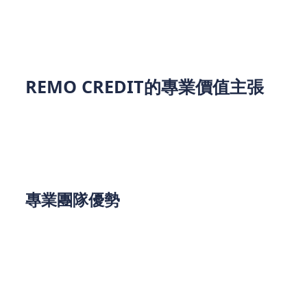
彈性還款：部分銀行提供的提前還款選項，降低
長期利息負擔
REMO CREDIT的專業價值主張
作為香港有安全保障的貸款服務機構，REMO
CREDIT匯聚了專業團隊，我們提供的不僅是貸款，
而是全方位的財富解決方案：
專業團隊優勢
專業顧問團隊
掌握最新貸款產品資訊
專精於複雜個案的解決方案設計