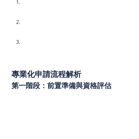
物業估值：
由專業測量師評估，確保貸款金額與
市場價值相符
申請人償貸能力：
透過嚴格的收入審查與負債比
率分析
信貸記錄：
查閱環聯信貸報告，評估申請人的財
務紀律
專業化申請流程解析
第一階段：前置準備與資格評估
成功的按揭申請始於周全的準備。資深財務顧問建
議，申請前應完成以下關鍵步驟：
整理近幾個月的完整收入證明（包括薪金單、稅
單及銀行月結單）
預先查閱個人信貸報告，確保無不良記錄