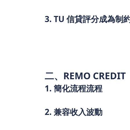
等情況，就會直接導致審批失敗。
3. TU 信貸評分成為制
環聯信貸紀錄（TU）評分是傳統銀行審批
格申請。但自僱人士由於收入波動，可能出
觸過信貸產品，缺乏完整信貸記錄，導致
記錄的累積，最終因 TU 評分不達標被銀
二、REMO CRED
1. 簡化流程流程
REMO CREDIT 特快貸款簡單資料即
2. 兼容收入波動
無論收入都可以申請，只要具備真實經營