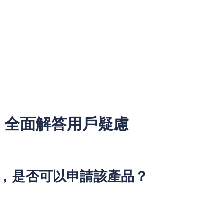
、護理員、健身教練、兼職導遊等；
的小型企業主、個體工商戶等。
實的資金周轉需求和相應的還款能力，均可通過 REMO CRED
資質」「經營規模」的嚴格要求，該產品真正做到「包容萬千自
A：全面解答用戶疑慮
存在諸多疑問，以下針對最常見的問題進行詳細解答，幫助用戶
證，是否可以申請該產品？
登記證，不論是已完成註冊的個體戶，還是未辦理商業登記的自
。系統會通過多維度數據核驗用戶的自僱身份，無需依賴商業登