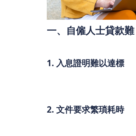
一、自僱人士貸款難
自僱人士在傳統貸款市場屢屢碰壁，核心
匹配，三大痛點成為借貸路上的主要障礙
1. 入息證明難以達標
自僱人士的收入具有天然波動性，可能因
月份則可能零收入。傳統銀行通常要求提供
入穩定性有嚴格要求。大部分自僱人士難
距也可能高達數倍，不穩定的銀行流水往
2. 文件要求繁瑣耗時
申請傳統銀行自僱人士貸款，不僅需要提
報表、強積金（MPF）供款記錄等一系
文件要麼未經規範保管，要麼缺乏完整記