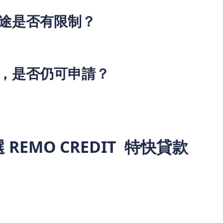
用途是否有限制？
需求自由支配，不論是用於生意周轉、貨物採購、設備升級，還
要求。但需遵守香港相關法律法規，不得將資金用於違法違規活
錄，是否仍可申請？
也有機會通過審批。審批結果主要取決於用戶當前的還款能力和
驗證明自身具備穩定的還款來源，通過審批的概率相對較高。
 REMO CREDIT 特快貸款
較小的小型商戶，還是創業初期的個體戶，只要面臨資金周轉困
品不僅提供了正規、便捷的資金周轉渠道，更以包容的態度理解
後盾」。