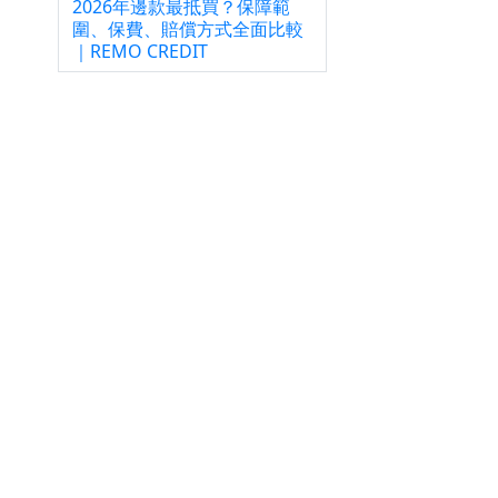
2026年邊款最抵買？保障範
算剩
圍、保費、賠償方式全面比較
｜REMO CREDIT
括：