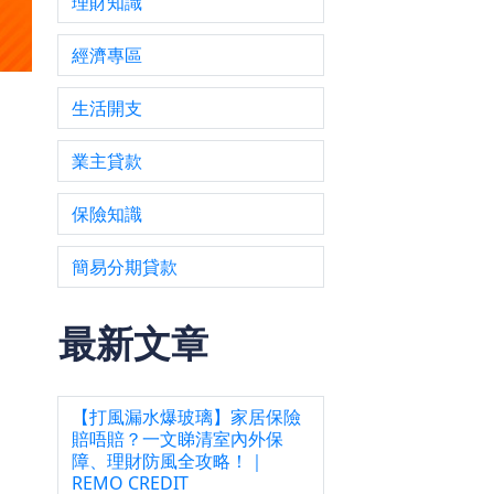
理財知識
經濟專區
生活開支
重不
業主貸款
保險知識
簡易分期貸款
部分
對收
入差
最新文章
【打風漏水爆玻璃】家居保險
得稅
賠唔賠？一文睇清室內外保
障、理財防風全攻略！｜
這些
REMO CREDIT
不符