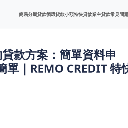
簡易分期貸款
循環貸款
小額特快貸款
業主貸款
常見問
士的貸款方案：簡單資料申
｜REMO CREDIT 特
動較大？小型商戶急需資金補貨？傳統銀行貸款要求提供糧單、稅單等
不僅文件繁瑣、審批流程冗長耗時，更可能讓您錯過最佳的資金使