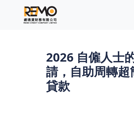
2026 自僱人
請，自助周轉超簡單
貸款
自由職業者（Freelancer）收入波
材料，還需查閱環聯信貸紀錄（TU），
時機。