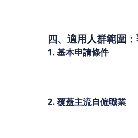
戶銀行賬戶，不會扣除任何手續費；若
余本金，無需支付額外罰款，大幅提
四、適用人群範圍：
1. 基本申請條件
年齡滿 18 周歲，不超過 65 周歲；
持有有效香港身份證（永久性或非永
在香港居住滿 1 年以上；
2. 覆蓋主流自僱職業
不論是專業技術型自僱者，還是商業經營
專業自由職業者：文案翻譯、平面設
小型商業經營者：茶餐廳業主、網店