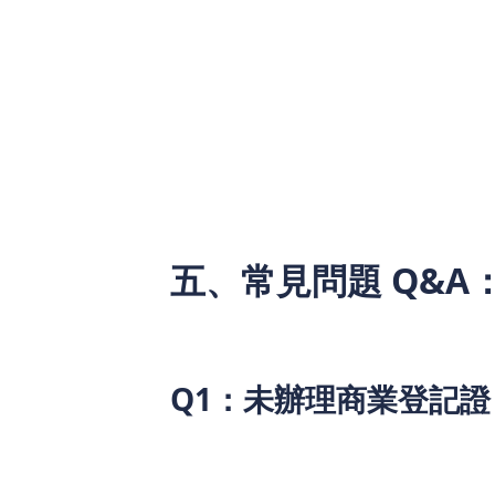
服務型自僱者：私家司機、兼職家教
創業初期群體：註冊時間不滿 1 年
換言之，只要以自僱形式在香港工作，具備真
獲得貸款支持。不同於傳統銀行對「行業
者」，覆蓋更多弱勢借貸群體。
五、常見問題 Q&
面對全新的貸款方案，部分自僱人士可能
了解產品細節：
Q1：未辦理商業登記
A：可以。該方案不要求申請人提供商業
業者，只要符合基本條件，均可發起申請
等相關文件。