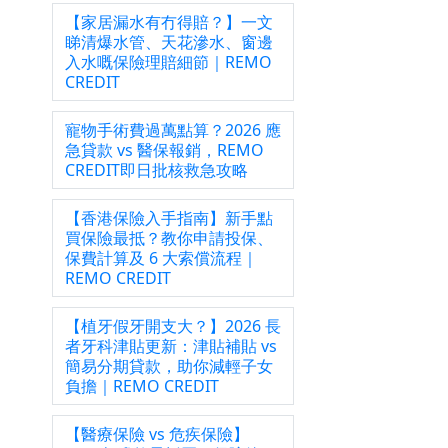
【家居漏水有冇得賠？】一文
睇清爆水管、天花滲水、窗邊
入水嘅保險理賠細節｜REMO
CREDIT
借
寵物手術費過萬點算？2026 應
急貸款 vs 醫保報銷，REMO
CREDIT即日批核救急攻略
大額
【香港保險入手指南】新手點
買保險最抵？教你申請投保、
保費計算及 6 大索償流程｜
入相
REMO CREDIT
【植牙假牙開支大？】2026 長
者牙科津貼更新：津貼補貼 vs
簡易分期貸款，助你減輕子女
的利
負擔｜REMO CREDIT
【醫療保險 vs 危疾保險】
入用