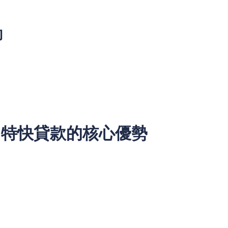
約
貸款的核心參考指標之一，多數銀行要求評分不低於 680 分才
現偶爾的資金周轉延遲，從而影響 TU 評分；部分自僱人士因
評分不足；還有部分群體誤認為「不借貸即有好信用」，忽視了
行拒絕。
IT 特快貸款的核心優勢
可申請，由系統自動核實，省卻繁瑣步驟。
需求和還款規劃，完美匹配自僱人士的財務特性。