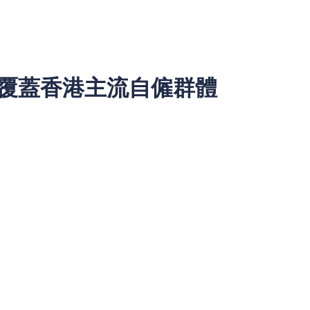
用戶有餘力提前還款，可通過 APP 發起申請，系統會自動計
升還款靈活性。
覆蓋香港主流自僱群體
久性均可）；
型自僱者，只要以自僱形式開展工作，均可申請該產品，具體包
計、社交媒體運營、程式開發、攝影剪輯、諮詢顧問等；
經營者、街鋪店主、市場攤販、美容美髮店東等；