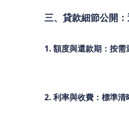
三、貸款細節公開：
作為持有香港金融管理局認可放債人牌照的正
貸」原則，所有貸款細節均如實公示，不
1. 額度與還款期：按
貸款額度：貸款額度高，可滿足自僱
設備升級、業務擴張，均可根據實際
還款期：還款期長，供款彈性靈活。
對穩定的用戶可選擇短期還款，減少
2. 利率與收費：標準
實際年利率：根據申請人的個人綜合
率上限，不設超高利率陷阱，收費標
收費說明：不收取文件處理費、審批