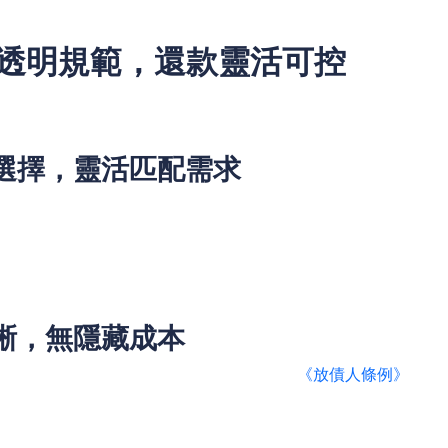
透明規範，還款靈活可控
規金融機構，REMO CREDIT始終堅持「透明借貸、負責任
設隱藏收費項目，確保用戶借得放心、還得安心。
需選擇，靈活匹配需求
人士的多樣化周轉需求。不論是小額應急繳費、貨物採購，還是
需求選擇合適額度；
收入波動較大的用戶可選擇較長還款期，降低每月還款壓力；收
總利息支出，實現個性化還款規劃。
清晰，無隱藏成本
狀況定價，年利率48%以下，嚴格遵守香港
《放債人條例》
規定
準公開透明；
費等額外費用，且無提前還款罰金。貸款一經批核，資金全額存