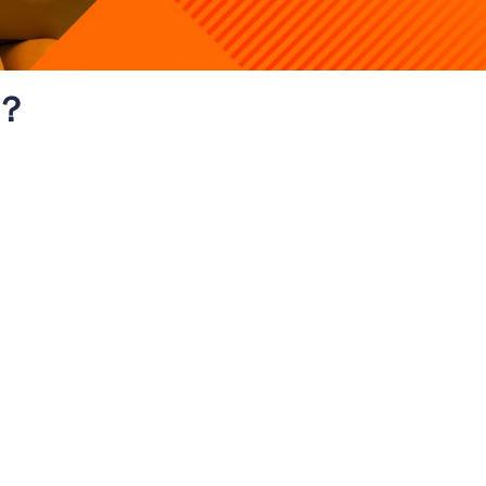
？
原因在於傳統貸款模式與自僱人士的工作屬性、財務特徵存在嚴
：
業務淡旺季、項目承接情況出現較大差異，部分月份收入豐厚，
 3-6 個月的固定入息證明，包括糧單、銀行流水、稅單等，且
以滿足這一標準，即使是經營小型商鋪的業主，旺季與淡季的收
往導致貸款申請被拒。
供個人身份證、住址證明等基礎材料，還需提交商業登記證、利
列商業相關文件。對於規模較小、管理相對簡化的自僱群體而言，
錄，僅準備材料就需耗費數天時間，且一旦出現文件不全、信息