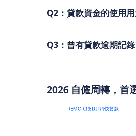
Q2：貸款資金的使用
A：無限制。貸款資金可由用戶根據自身
人應急、家庭開支、技能提升等，均符合
Q3：曾有貸款逾期記
A：可以嘗試。用戶曾有輕微逾期記錄，
度，若逾期記錄已結清，且能通過系統核
2026 自僱周轉，首選
不論是收入波動的自由職業者、生意規模
均可選擇
REMO CREDIT特快貸款
。該產
人士的工作不易，成為自僱群體的「財務