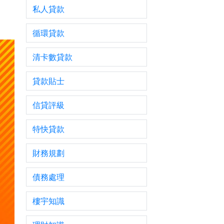
私人貸款
自僱
循環貸款
清卡數貸款
貸款貼士
信貸評級
特快貸款
財務規劃
債務處理
樓宇知識