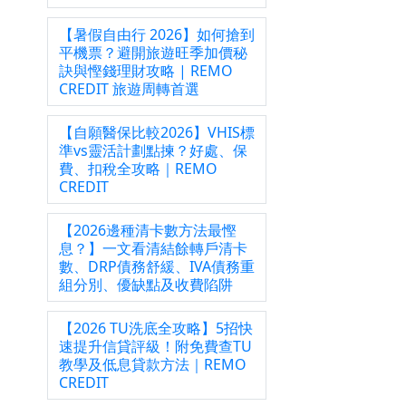
【暑假自由行 2026】如何搶到
平機票？避開旅遊旺季加價秘
訣與慳錢理財攻略 | REMO
CREDIT 旅遊周轉首選
有資
未接
【自願醫保比較2026】VHIS標
信貸
準vs靈活計劃點揀？好處、保
費、扣稅全攻略｜REMO
CREDIT
【2026邊種清卡數方法最慳
息？】一文看清結餘轉戶清卡
數、DRP債務舒緩、IVA債務重
組分別、優缺點及收費陷阱
【2026 TU洗底全攻略】5招快
速提升信貸評級！附免費查TU
教學及低息貸款方法｜REMO
CREDIT