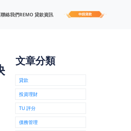
題
聯絡我們
REMO 貸款資訊
文章分類
快
貸款
投資理財
TU 評分
多項
用
債務管理