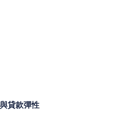
本地利率預計將受到多種因素影響，包括美國聯儲局加息或減息的
的調整。此外，通脹壓力增加，使得家庭開支持續上升，令市民
日常用品價格持續上升。
揭及其他貸款息率產生直接影響。
、業主按揭貸款條件等。
於以下幾個方面：
值與貸款彈性
套現用於投資或資金週轉。隨著政府調整按揭政策，最高按揭成
資金。