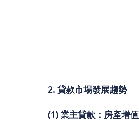
香港經濟發展受全球市場影響，2025年
定、內地經濟政策變化以及政府財務政策
賴貸款或分期付款來管理財務。
主要財務趨勢：
通脹影響可支配收入：食品、房租、
加息或減息影響貸款成本：對樓宇按
政府財政政策調整：影響中小企融資
2. 貸款市場發展趨勢
在貸款市場方面，2025年的趨勢將集中
(1) 業主貸款：房產增
香港業主可利用房產增值進行業主貸款，
寬至70%，使更多業主能夠透過貸款獲取