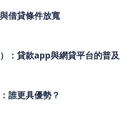
爭與借貸條件放寬
並放寬批核條件，令借貸門檻降低。不過，申請時需注意還款期
款）：貸款app與網貸平台的普及
台提供更便捷的貸款方式，允許借款人在短時間內獲取資金。但市
，以免墮入高利貸陷阱。
貸：誰更具優勢？
長，要求較嚴格。
，但利息較高。