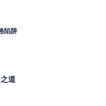
品、避免不必要的手續費
務陷阱
用程式標榜「零利息」但可能包含高昂的手續費。
款若頻繁申請，可能導致信用評分下降，影響未來貸款批核。
影響個人信用評分。
功之道
應該精明選擇借錢工具，無論是業主貸款、私人貸款，還是網上貸
慮。透過比較不同貸款公司的條件，合理運用貸款app，以及利
庭財務更具彈性。