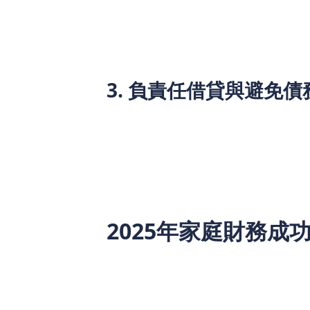
提前還款 vs 分期還款的利弊分析
如何降低貸款成本：選擇較低利率產
3. 負責任借貸與避免債
了解借錢app的真實成本：部分應
小心過度依賴網貸平台：短期小額貸
制定償還計劃：確保還款能力，以免
2025年家庭財務成
面對2025年的財務市場變化，香港家庭
（網貸），都應根據自身財務狀況慎重考
貸市場的優惠政策，確保財務穩健，讓家