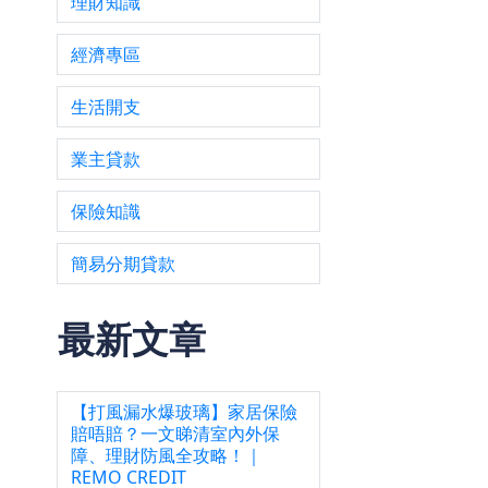
理財知識
決
更依
經濟專區
生活開支
業主貸款
保險知識
簡易分期貸款
最新文章
【打風漏水爆玻璃】家居保險
賠唔賠？一文睇清室內外保
數放
障、理財防風全攻略！｜
REMO CREDIT