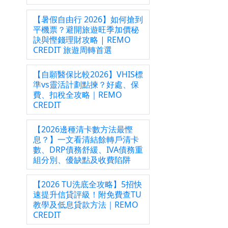
【暑假自由行 2026】如何搶到
平機票？避開旅遊旺季加價秘
訣與慳錢理財攻略 | REMO
與總
CREDIT 旅遊周轉首選
【自願醫保比較2026】VHIS標
準vs靈活計劃點揀？好處、保
費、扣稅全攻略｜REMO
CREDIT
民需
【2026邊種清卡數方法最慳
息？】一文看清結餘轉戶清卡
數、DRP債務舒緩、IVA債務重
組分別、優缺點及收費陷阱
【2026 TU洗底全攻略】5招快
速提升信貸評級！附免費查TU
教學及低息貸款方法｜REMO
CREDIT