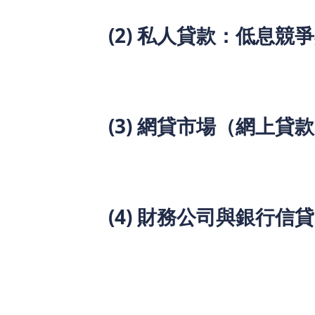
(2) 私人貸款：低息競
財務公司及銀行持續推出低息私人貸款，
支出成本。
(3) 網貸市場（網上貸
隨著金融科技發展，貸款app和網貸平
留意不同平台的利息、手續費和隱藏條款
(4) 財務公司與銀行信
銀行貸款：利率較低，但審批時間較
財務公司貸款：審批較快，手續簡便