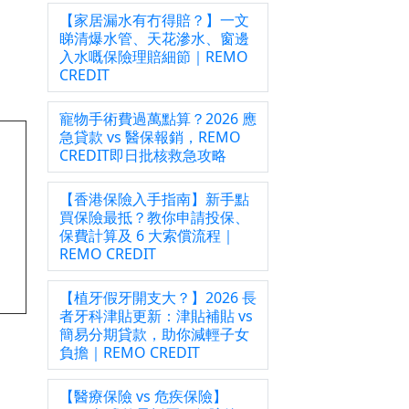
【家居漏水有冇得賠？】一文
睇清爆水管、天花滲水、窗邊
入水嘅保險理賠細節｜REMO
CREDIT
寵物手術費過萬點算？2026 應
急貸款 vs 醫保報銷，REMO
CREDIT即日批核救急攻略
【香港保險入手指南】新手點
買保險最抵？教你申請投保、
保費計算及 6 大索償流程｜
REMO CREDIT
【植牙假牙開支大？】2026 長
者牙科津貼更新：津貼補貼 vs
簡易分期貸款，助你減輕子女
負擔｜REMO CREDIT
【醫療保險 vs 危疾保險】