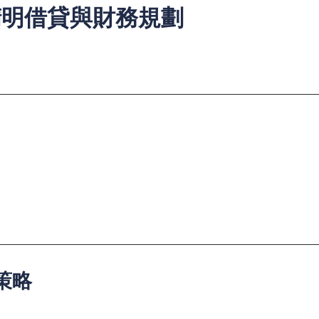
精明借貸與財務規劃
民應根據個人情況選擇最適合的借貸工具。」
適合貸款類型
私人貸款、網上貸款
信用卡分期、貸款app
業主貸款、銀行貸款
按揭貸款
策略