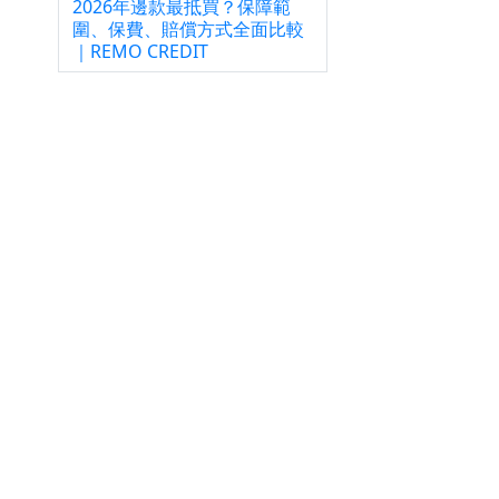
2026年邊款最抵買？保障範
圍、保費、賠償方式全面比較
｜REMO CREDIT
款
用信