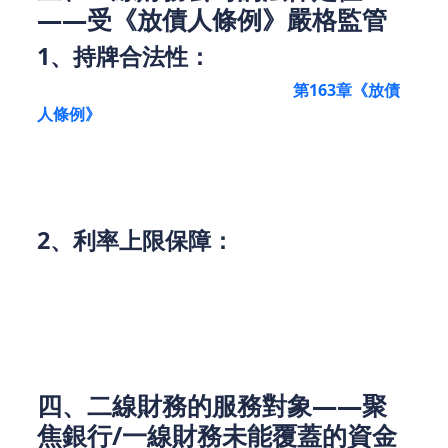
——受《放債人條例》嚴格監管
1、持牌合法性：
所有二線財務公司必須根據香港法例
第163章《放債
人條例》
向公司註冊處申請牌照，並受政府規管。合
法牌照是營運前提，公眾可隨時查閱政府放債人登記
冊驗證真偽。
2、利率上限保障：
《條例》規定貸款年利率不得超過 48%（俗稱「法定
上限」），且合約需清晰列明實際年利率（APR），
防止苛索。
四、二線財務的服務對象——聚
焦銀行/一線財務未能覆蓋的資金