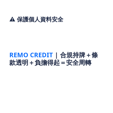
⚠️ 保護個人資料安全
• 警惕非公司官方聯絡管道：交易全程使用公司認證
管道（官網/APP），勿輕信其他渠道。
REMO CREDIT
| 合規持牌＋條
款透明＋負擔得起＝安全周轉
REMO CREDIT 堅持合法經營，以 查詢、零隱藏收費
提供安心借貸方案，助你避開陷阱，靈活應急！
本財務公司所提供的所有資料，僅供一般參考之用，
並不構成任何法律、財務或專業建議。在作出任何貸