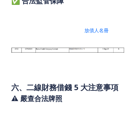
✅ 合法監管保障
持牌受《放債人條例》規管，年利率受法定上限48%
約束，條款透明冷靜期護權益。
➜ 合規查證：務必核對公司註冊處
放債人名冊
（如下
圖所示）
（圖片來源於現有放債人牌照名單）
六、二線財務借錢 5 大注意事項
⚠️ 嚴查合法牌照
• 務必核實放債人牌照：簽約前上公司註冊處放債人
名冊查證公司登記狀態，拒借非法機構！