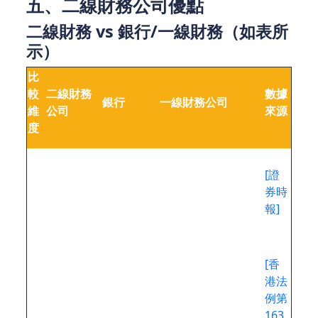
五、二線財務公司優點
二線財務 vs 銀行/一線財務（如表所
示）
比
較
二線財務
數據
銀行
一線財務公司
維
公司
來源
度
小額短期
綜合金融
服
周轉、高
服務（存
[證
務
多元化服務，為企
彈性審
貸、投
券時
定
業、個人提供貸款
批、門檻
資、跨境
報]
位
較低
業務）
主
香港《放
[香
要
債人條
香港金融
港法
監
國家金融監督管理總
例》（年
管理局
例第
管
局（中國）
利率上限
（HKMA）
163