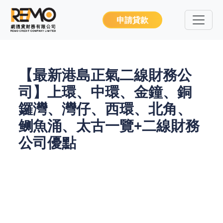
申請貸款
【最新港島正氣二線財務公
司】上環、中環、金鐘、銅
鑼灣、灣仔、西環、北角、
鲗魚涌、太古一覽+二線財務
公司優點
「週轉急到爆，銀行閂晒門，仲有冇得搞？」你係咪
都有呢啲煩惱？2025年，二線財務公司成為靈活周轉
的熱門選擇，尤其係『審查』呢個優勢，真係幫到好
多急需資金的朋友。想知點樣精明揀間可靠的二線財