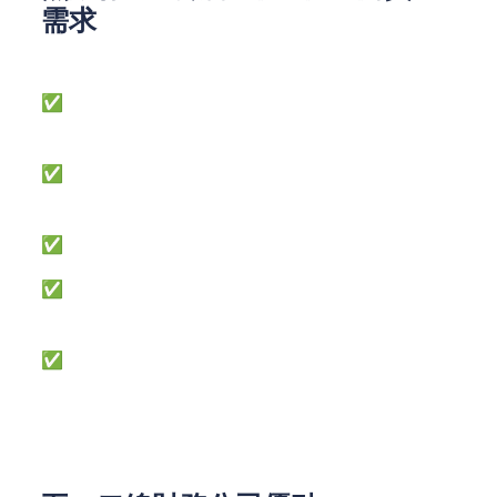
需求
二線財務公司主要服務以下群體：
✅非固定收入人士（自僱人士、自由職業者、現金出
糧員工等）
✅急需小額短期周轉者（傳統銀行/一線財務公司較
少提供小額貸款）
✅需彈性還款方案者（如循環貸款隨借隨還需求）
✅無抵押物者（傳統銀行貸款大多需要將動產/不動
產作為抵押物）
✅關鍵差異：銀行重視借款人「還款歷史與穩定收
入」，二線財務更側重「當下還款能力與抵押品價
值」。