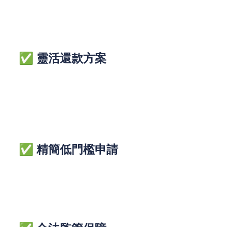
業主貸款
✅ 靈活還款方案
循環貸款隨借隨還、卡數一筆清減息壓，自主掌控資
金。
➜ REMO CREDIT特色：業主貸款、小額特快貸任選
✅ 精簡低門檻申請
免繁瑣文件、免抵押擔保，基本資料即可申辦。
➜ REMO CREDIT承諾：零隱藏收費