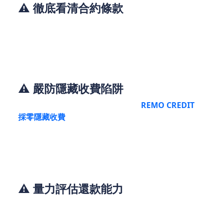
⚠️ 徹底看清合約條款
• 鎖定實際年利率（APR）：確認利率是否在法定上
限48%內，並要求列明所有費用（手續費、逾期罰
金）。
⚠️ 嚴防隱藏收費陷阱
• 拒絕「手續費預扣」：正規公司如
REMO CREDIT
採零隱藏收費
，放款前收費均屬違規。
• 確認提前還款條款：部分公司設罰息，請看清電子
合約條款後再簽署。
⚠️ 量力評估還款能力
• 每月還款額≤收入30%：避免過度借貸，善用金管局
債務計算工具試算負擔。