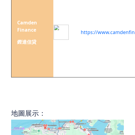
銅鑼
灣告
士打
Camden
255-
Finance
257
https://www.camdenfi
號信
鏗達信貸
和廣
場23
樓05
室
注：以上皆屬於香港島範圍內的二線財務公司，請謹
慎選擇。
地圖展示：