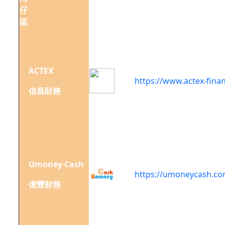
仔
1303
區
室
香港
灣仔
告士
ACTEX
打道
https://www.actex-fina
信昌財務
109-
111
號
香港
銅鑼
灣禮
Umoney Cash
頓中
https://umoneycash.co
億豐財務
心
1121
室