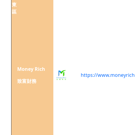
東
心19
區
樓A
室
香港
銅鑼
灣軒
尼詩
道
489
Money Rich
號銅
https://www.moneyrich
致富財務
鑼灣
廣場
一期
22樓
2204
室
香港