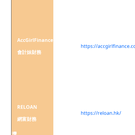
-
2203
室
香港
上環
AccGirlFinance
威勝
https://accgirlfinance.
商業
會計妹財務
大廈
21樓
香港
灣仔
軒尼
詩道
302-
RELOAN
308
https://reloan.hk/
網富財務
號集
成中
灣
心