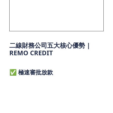
還款能力
信用歷史
[證
管
信用歷史＞還款能力
＞信用歷
＞抵押品
券時
理
＞抵押品價值
史
價值
報]
重
點
二線財務公司五大核心優勢 |
REMO CREDIT
✅ 極速審批放款
貸款額度高，審批速度快，緊急周轉首選。
➜ REMO CREDIT實踐：
循環貸款
小額特快貸款