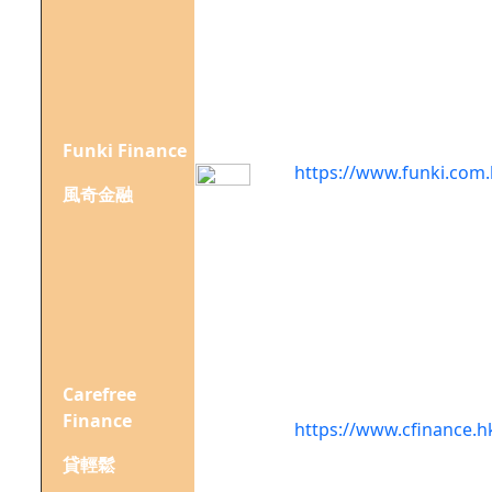
3807
室
香港
上環
信德
Funki Finance
中心
https://www.funki.com.
西座
風奇金融
18樓
1812
室
香港
上環
億利
商業
Carefree
大廈
Finance
https://www.cfinance.h
22樓
貸輕鬆
2201