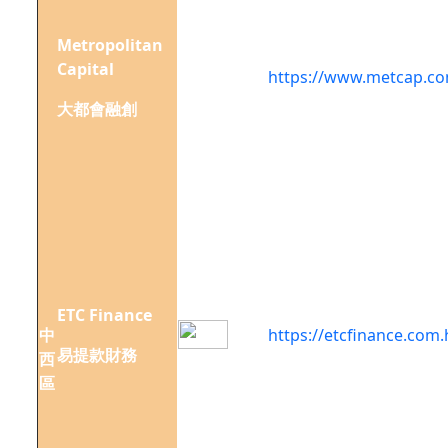
香港
上環
Metropolitan
德輔
Capital
道中
https://www.metcap.co
121
大都會融創
號22
樓
香港
上環
干諾
道中
168-
200
ETC Finance
中
號信
https://etcfinance.com.
易提款財務
西
德中
區
心西
翼38
樓