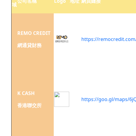
公司名稱
Logo
地址
網頁鏈接
域
香港
上環
永樂
REMO CREDIT
街58
https://remocredit.com
網通貸財務
號中
環匯
11樓
香港
中環
畢打
K CASH
街20
https://goo.gl/maps/6
號會
香港聯交所
德豐
大廈
17樓