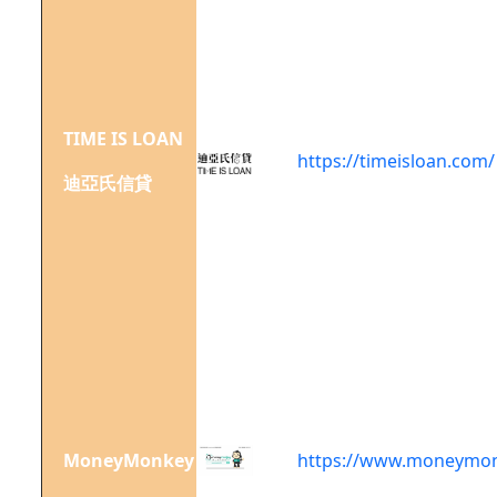
香港
銅鑼
灣勿
地臣
街1
TIME IS LOAN
號時
https://timeisloan.com/
代廣
迪亞氏信貸
場2
座37
樓
3701
室
香港
英皇
道
373
MoneyMonkey
號上
https://www.moneymon
潤中