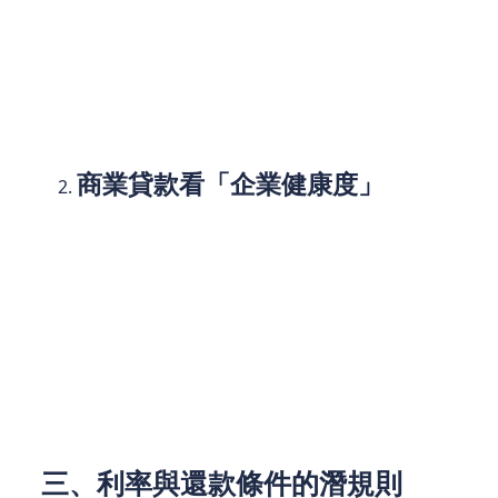
文件需求：
薪資證明、身分證件，信用良好
者甚至可免擔保。
適合對象：
受薪階級、自由工作者等有固定
收入的個人。
商業貸款看「企業健康度」
審核關鍵：
公司營收紀錄、現金流狀況、行
業前景，甚至股東背景。
文件需求：
公司登記文件、財務報表、稅務
記錄，通常需抵押資產（如設備、應收帳
款）。
適合對象：
中小企業主、創業者、自營商。
三、利率與還款條件的潛規則