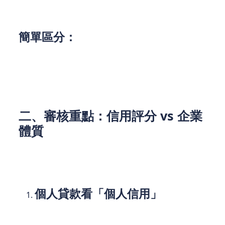
簡單區分：
個人貸款＝解決「個人生活」的開銷
商業貸款＝解決「企業經營」的需求
二、審核重點：信用評分 vs 企業
體質
銀行或金融機構在審核貸款時，最關注的是「如何降
低風險」。但個人和商業貸款的風險評估邏輯完全不
同：
個人貸款看「個人信用」
審核關鍵：
您的收入穩定性、信用評分（TU
報告）、負債比例等。