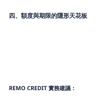
四、額度與期限的隱形天花板
個人貸款：
額度通常以申請人年收入為基準，還款期多在數
個月至數年內。適合短期週轉，但不適用於大額
投資。
商業貸款：
額度可達企業年營收的數倍，還款期可能長達十
年（如設備融資）。適合中長期規劃，但需注意
「提前還款罰則」等細節。
REMO CREDIT 實務建議：
若您需要一筆「高額資金」但還款能力有限，可評估
「以企業名義申貸」的可能性，但務必衡量企業未來
的現金流能否負擔。