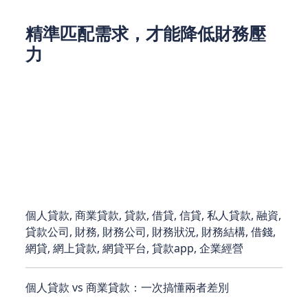
精準匹配需求，才能降低財務壓
力
個人貸款與商業貸款沒有絕對優劣，只有「適不適
合」。無論是個人急需周轉，或是企業需要擴張版
圖，REMO CREDIT 都能提供專業建議，幫您避開常
見的借貸陷阱。
如果您仍在兩者間猶豫，歡迎聯繫 REMO CREDIT，
我們將根據您的實際狀況，量身規劃最順暢的融資路
徑。
個人貸款, 商業貸款, 貸款, 借貸, 信貸, 私人貸款, 融資,
貸款公司, 財務, 財務公司, 財務狀況, 財務結構, 借錢,
網貸, 網上貸款, 網貸平台, 貸款app, 企業經營
個人貸款 vs 商業貸款：一次搞懂兩者差別