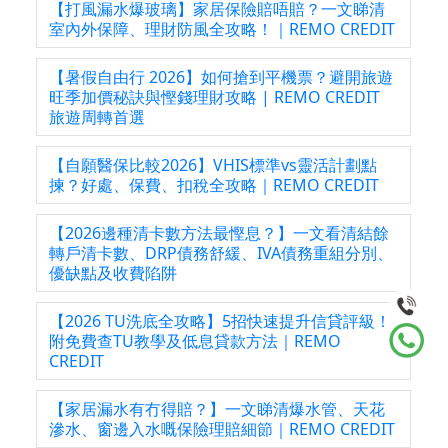
【打風漏水爆玻璃】家居保險賠唔賠？一文睇清
室內外保障、理財防風全攻略！｜REMO CREDIT
【暑假自由行 2026】如何搶到平機票？避開旅遊
旺季加價秘訣與慳錢理財攻略 | REMO CREDIT
旅遊周轉首選
【自願醫保比較2026】VHIS標準vs靈活計劃點
揀？好處、保費、扣稅全攻略｜REMO CREDIT
【2026邊種清卡數方法最慳息？】一文看清結餘
轉戶清卡數、DRP債務舒緩、IVA債務重組分別、
優缺點及收費陷阱
【2026 TU洗底全攻略】5招快速提升信貸評級！
附免費查TU教學及低息貸款方法｜REMO
CREDIT
【家居漏水有冇得賠？】一文睇清爆水管、天花
滲水、窗邊入水嘅保險理賠細節｜REMO CREDIT