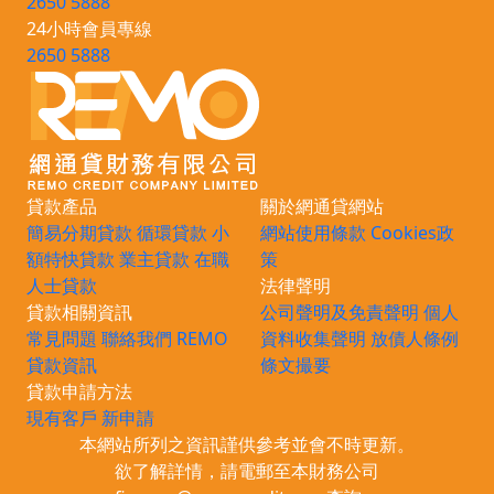
2650 5888
24小時會員專線
2650 5888
貸款產品
關於網通貸網站
簡易分期貸款
循環貸款
小
網站使用條款
Cookies政
額特快貸款
業主貸款
在職
策
人士貸款
法律聲明
貸款相關資訊
公司聲明及免責聲明
個人
常見問題
聯絡我們
REMO
資料收集聲明
放債人條例
貸款資訊
條文撮要
貸款申請方法
現有客戶
新申請
本網站所列之資訊謹供參考並會不時更新。
欲了解詳情，請電郵至本財務公司