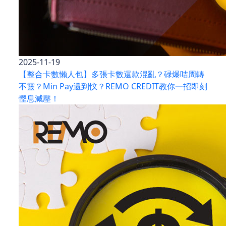
2025-11-19
【整合卡數懶人包】多張卡數還款混亂？碌爆咭周轉
不靈？Min Pay還到忟？REMO CREDIT教你一招即刻
慳息減壓！