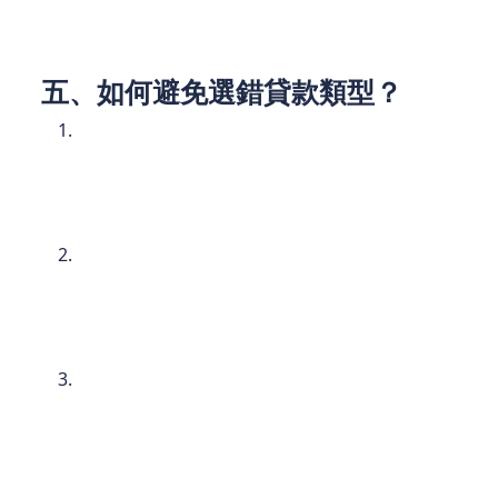
五、如何避免選錯貸款類型？
釐清資金用途
若借款是為了支付學費或家庭開支，個人貸款更
合適；若用於公司採購，即使您是企業主，也應
優先考慮商業貸款。
評估還款來源
個人貸款靠薪水償還，商業貸款則依賴企業營
收。若公司收入不穩定，混合兩種貸款可能增加
風險。
諮詢專業團隊
REMO CREDIT 的顧問團隊擅長分析個人與企業
的財務結構，能協助您比較不同方案的優劣，避
免因選錯貸款類型而增加不必要的成本。