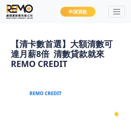
申請貸款
【清卡數首選】大額清數可
達月薪8倍 清數貸款就來
REMO CREDIT
卡數壓到唞唔到氣？Min Pay還極都係本金？醒你破
局攻略！
REMO CREDIT
獨家「月薪8倍清數計
劃」，專攻大額卡債整合，劈息50%+簡單審查。成
功清數客實證：TU評分3個月極速回升，仲慳返幾萬
蚊利息！即睇點解全港打工仔瘋傳呢個清卡數秘技👇