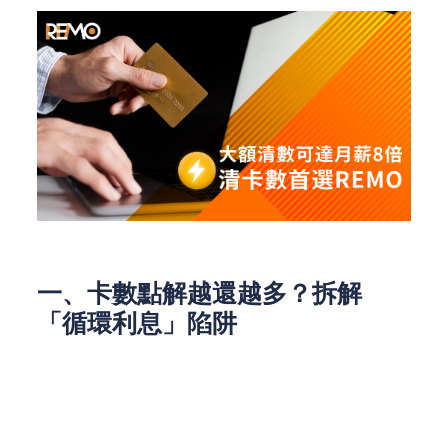
一、卡數點解越還越多？拆解
「循環利息」陷阱
許多港人誤以為「最低還款額」（Min Pay）可減輕
壓力，實則陷入高息循環：信用卡年息動輒30%以
上，若只還Min Pay，利息會按月複利滾存。舉例