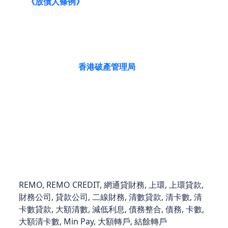
守
《放債人條例》
（詳見[香港政府律政司法例資料
庫]），全程加密處理申請，絕不外洩個人資料。
重要提示：借錢梗要還，請理性借貸。如面對嚴重債
務問題，可參考
[
香港破產管理局
]
債務重整指南。
本財務公司所提供的所有資料，僅供一般參考之用，
並不構成任何法律、財務或專業建議。在作出任何貸
款或財務決定前，閣下應自行尋求獨立的法律、財務
或專業意見。
REMO, REMO CREDIT, 網通貸財務, 上環, 上環貸款,
財務公司, 貸款公司, 二線財務, 清數貸款, 清卡數, 清
卡數貸款, 大額清數, 減低利息, 債務整合, 債務, 卡數,
大額清卡數, Min Pay, 大額轉戶, 結餘轉戶