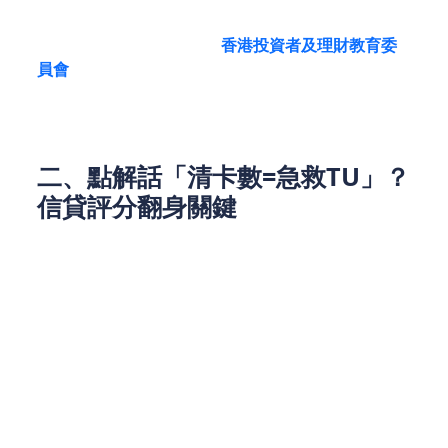
講，若卡數$100,000，每月僅還$1,500，10年後竟要
多付$280,000利息（參考
[
香港投資者及理財教育委
員會
]
理財個案分析）。REMO CREDIT 的大額清數方
案，正是助您一刀斬斷此惡性循環。
二、點解話「清卡數=急救TU」？
信貸評分翻身關鍵
信貸評級（TU）下跌主因之一是「信用卡使用率過
高」。若卡數接近信用額上限，TU分數可能暴跌200
分以上。透過REMO CREDIT 清數貸款（例：月入
$20,000可借$160,000），一次過清還多張卡數，可
將信用卡使用率瞬間降至10%以下。TU報告顯示，客
戶平均還款3期後評分回升百分之二十，為日後置業
創業鋪路。