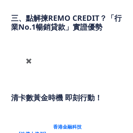
三、點解揀REMO CREDIT？「行
業No.1暢銷貸款」實證優勢
還款期長
24✖️7 都可以申請
貸款額度高
清卡數黃金時機 即刻行動！
卡數雪球唔會自己停，今日清一筆，聽日慳一截！
REMO CREDIT 作為
香港金融科技
認證機構，嚴格遵