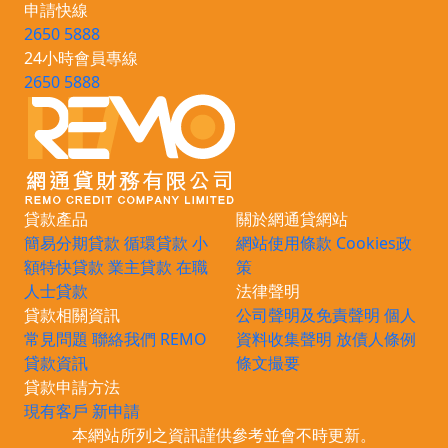
申請快線
2650 5888
24小時會員專線
2650 5888
貸款產品
關於網通貸網站
簡易分期貸款
循環貸款
小
網站使用條款
Cookies政
額特快貸款
業主貸款
在職
策
人士貸款
法律聲明
貸款相關資訊
公司聲明及免責聲明
個人
常見問題
聯絡我們
REMO
資料收集聲明
放債人條例
貸款資訊
條文撮要
貸款申請方法
現有客戶
新申請
本網站所列之資訊謹供參考並會不時更新。