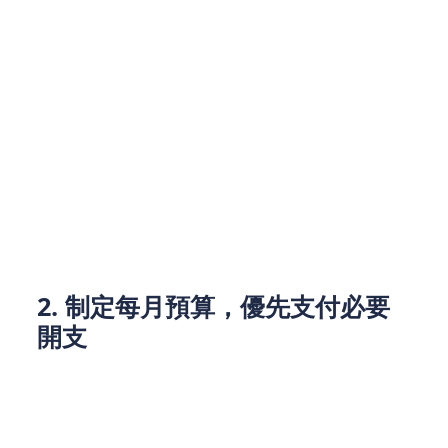
專家建議，盡量減少依賴這些平臺，並利用一些財務
管理App來更好地控制開支。
例如，許多理財App提供實時賬單跟蹤、預算設定和
消費分析，幫助你實時了解每一筆支出，避免不必要
的借錢行為。通過記錄和分析家庭的收入與支出，你
能夠清晰地知道資金流向，從而有效地分配每月的預
算，避免透支。
2. 制定每月預算，優先支付必要
開支
香港的生活成本較高，尤其是房租、子女教育、醫療
等開支，是家庭財務中占比最大的一部分。在收入有
限的情況下，如何合理分配資金尤為重要。通過制定
每月的家庭預算，明確必要開支和非必要開支，家庭