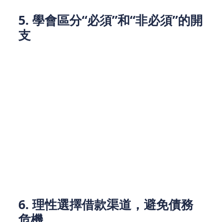
5. 學會區分“必須”和“非必須”的開
支
為了保持家庭財務穩定，家庭成員必須清楚地區分哪
些是必須開支，哪些是非必須開支。例如，業主貸
款、子女教育、家庭醫療等是家庭的必要開支，而外
出旅遊、奢侈品消費則屬於非必須支出。
在預算中，必須開支應當優先支付，非必須開支則可
以根據剩余資金靈活調整。如果家庭的收入無法覆蓋
所有開支，應該考慮減少非必須開支，避免依賴私人
貸款或信貸等高成本的借款渠道。
6. 理性選擇借款渠道，避免債務
危機