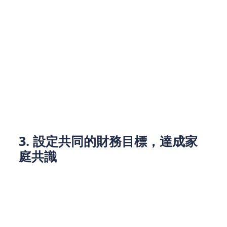
成員可以共同努力實現財務目標。
預算的第一步是將所有固定開支列出，如業主貸款、
房租、保險、學費等，這些都是無法避免的支出。然
後，再考慮可變支出，如購物、娛樂、外出就餐等。
這種預算方法能有效避免家庭成員因消費過度導致財
務壓力，從而減少借款的需求。
3. 設定共同的財務目標，達成家
庭共識
每個家庭成員的財務目標可能不盡相同，但為了保證
財務穩定，夫妻或家庭成員需要達成共識，共同設定
財務目標。無論是儲蓄、購房還是退休計劃，所有目
標都需要合理規劃，並在制定預算時加以考慮。