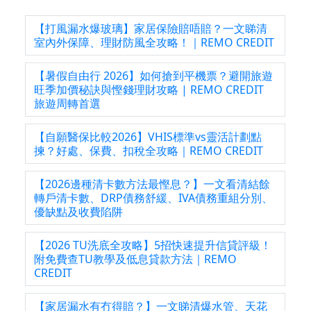
【打風漏水爆玻璃】家居保險賠唔賠？一文睇清
室內外保障、理財防風全攻略！｜REMO CREDIT
【暑假自由行 2026】如何搶到平機票？避開旅遊
旺季加價秘訣與慳錢理財攻略 | REMO CREDIT
旅遊周轉首選
【自願醫保比較2026】VHIS標準vs靈活計劃點
揀？好處、保費、扣稅全攻略｜REMO CREDIT
【2026邊種清卡數方法最慳息？】一文看清結餘
轉戶清卡數、DRP債務舒緩、IVA債務重組分別、
優缺點及收費陷阱
【2026 TU洗底全攻略】5招快速提升信貸評級！
附免費查TU教學及低息貸款方法｜REMO
CREDIT
【家居漏水有冇得賠？】一文睇清爆水管、天花