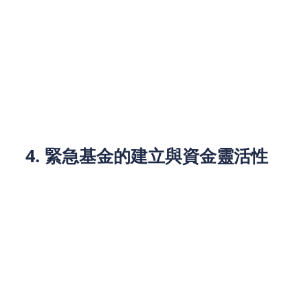
例如，如果你的目標是購買新房或減少現有的業主貸
款，你可以為此設定一個明確的儲蓄目標，並與配偶
商量如何分配每月的存款。如果你計劃減少負債，如
減少私人貸款或信貸，也應在預算中設立相應的償還
計劃。
4. 緊急基金的建立與資金靈活性
緊急基金是家庭財務穩定的一個重要組成部分。為了
應對突發的緊急情況，如醫療急需、家庭成員失業
等，家庭應預留一定金額的緊急資金。在香港，盡管
借款渠道多樣，如網貸平臺、貸款公司提供的靈活資
金支持，但依賴借款並不是解決問題的最佳方式。最
好是通過提前儲蓄，建立一個相當於3-6個月家庭支
出的緊急基金，來應對突發的財務困難。