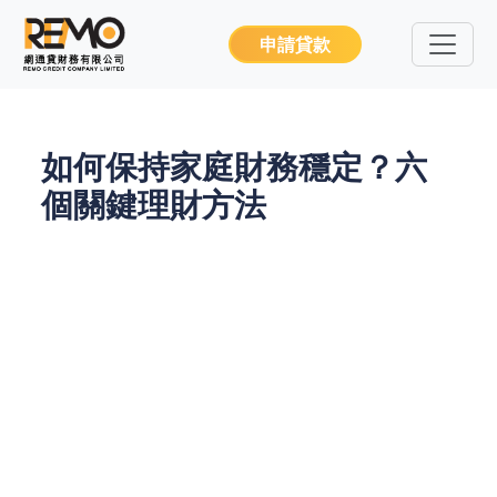
申請貸款
如何保持家庭財務穩定？六
個關鍵理財方法
在香港這個高房價、高生活成本的城市，家庭財務管
理顯得尤為重要。很多香港家庭面對經濟壓力時，可
能會選擇借錢來應對突如其來的開支，例如業主貸
款、貨款或是向財務公司尋求幫助。在這樣的情況
下，如何確保家庭財務穩定，避免陷入債務危機，成
為每個家庭需要思考的問題。事實上，私人貸款、網
貸、信貸等工具雖然提供了暫時的資金幫助，但如果
沒有合理的財務規劃，反而可能帶來更大的經濟壓
力。本文將為您介紹六個關鍵理財方法，幫助香港家